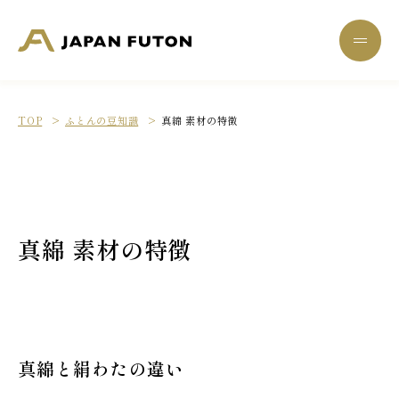
一般財団法人 日本ふとん協会
menu
TOP
ふとんの豆知識
真綿 素材の特徴
真綿 素材の特徴
真綿と絹わたの違い